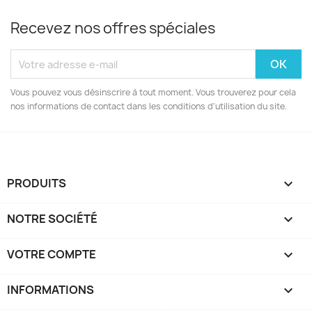
Recevez nos offres spéciales
Vous pouvez vous désinscrire à tout moment. Vous trouverez pour cela
nos informations de contact dans les conditions d'utilisation du site.
PRODUITS

NOTRE SOCIÉTÉ

VOTRE COMPTE

INFORMATIONS
keyboard_arrow_down