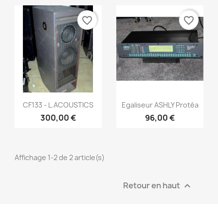
favorite_border
favorite_border
×
Créer une liste d'envies
Nom de la liste d'envies
Aperçu rapide
Aperçu rapide


CF133 - L.ACOUSTICS
Egaliseur ASHLY Protéa
300,00 €
96,00 €
Annuler
Créer une liste d'envies
Affichage 1-2 de 2 article(s)
Retour en haut
