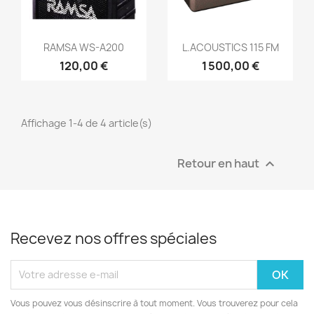
Aperçu rapide
Aperçu rapide


RAMSA WS-A200
L.ACOUSTICS 115 FM
120,00 €
1 500,00 €
Affichage 1-4 de 4 article(s)
Retour en haut

Recevez nos offres spéciales
Vous pouvez vous désinscrire à tout moment. Vous trouverez pour cela