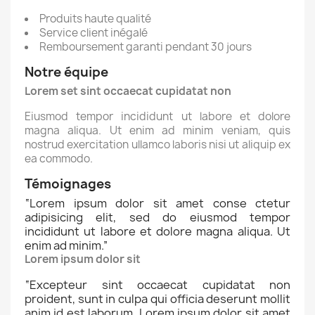
Produits haute qualité
Service client inégalé
Remboursement garanti pendant 30 jours
Notre équipe
Lorem set sint occaecat cupidatat non
Eiusmod tempor incididunt ut labore et dolore
magna aliqua. Ut enim ad minim veniam, quis
×
nostrud exercitation ullamco laboris nisi ut aliquip ex
Créer une liste d'envies
ea commodo.
Témoignages
Nom de la liste d'envies
“
Lorem ipsum dolor sit amet conse ctetur
adipisicing elit, sed do eiusmod tempor
incididunt ut labore et dolore magna aliqua. Ut
enim ad minim.
”
Lorem ipsum dolor sit
Annuler
Créer une liste d'envies
“
Excepteur sint occaecat cupidatat non
proident, sunt in culpa qui officia deserunt mollit
anim id est laborum. Lorem ipsum dolor sit amet