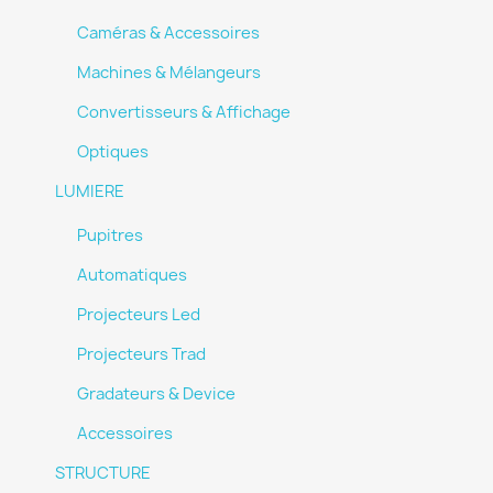
Caméras & Accessoires
Machines & Mélangeurs
Convertisseurs & Affichage
Optiques
LUMIERE
Pupitres
Automatiques
×
Projecteurs Led
Créer une liste d'envies
Projecteurs Trad
Gradateurs & Device
Nom de la liste d'envies
Accessoires
STRUCTURE