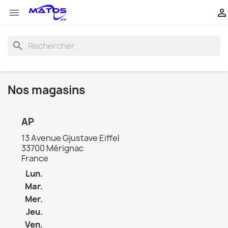


search
Nos magasins
AP
13 Avenue Gjustave Eiffel
33700 Mérignac
France
Lun.
Mar.
Mer.
×
Créer une liste d'envies
Jeu.
Ven.