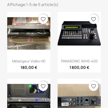
Affichage 1-5 de 5 article(s)
favorite_border
favorite_border
Aperçu rapide
Aperçu rapide


Mélangeur Vidéo HD
PANASONIC AVHS-400
180,00 €
1 800,00 €
favorite_border
favorite_border
×
Créer une liste d'envies