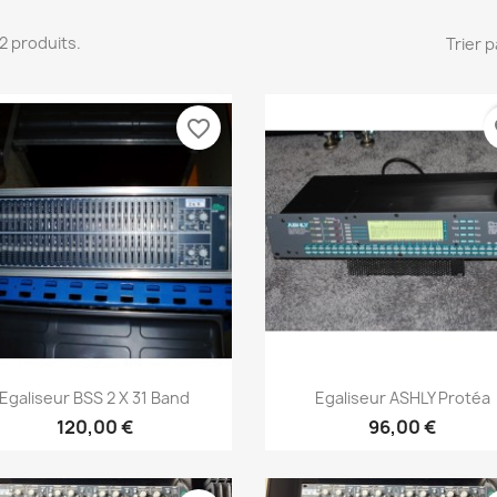
 12 produits.
Trier p
favorite_border
fa
Aperçu rapide
Aperçu rapide


Egaliseur BSS 2 X 31 Band
Egaliseur ASHLY Protéa
120,00 €
96,00 €