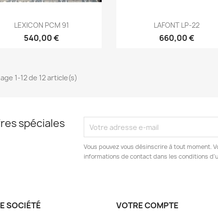
Aperçu rapide
Aperçu rapide


LEXICON PCM 91
LAFONT LP-22
540,00 €
660,00 €
age 1-12 de 12 article(s)
res spéciales
Vous pouvez vous désinscrire à tout moment. V
informations de contact dans les conditions d'ut
E SOCIÉTÉ
VOTRE COMPTE