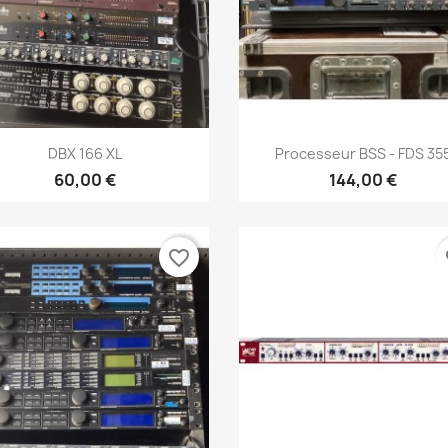
Aperçu rapide
Aperçu rapide


DBX 166 XL
Processeur BSS - FDS 35
60,00 €
144,00 €
favorite_border
fa