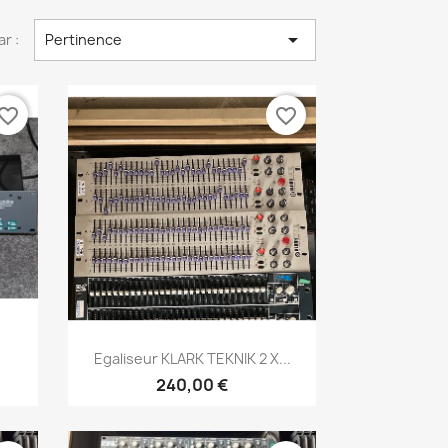

ar :
Pertinence
vorite_border
favorite_border
Aperçu rapide

Egaliseur KLARK TEKNIK 2 X...
240,00 €