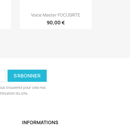
Aperçu rapide

Voice Master FOCUSRITE
90,00 €
ous trouverez pour cela nos
ilisation du site.
INFORMATIONS