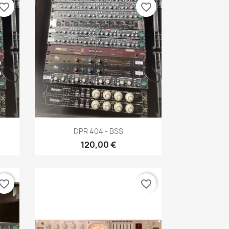
vorite_border
favorite_border
×
Aperçu rapide

DPR 404 - BSS
120,00 €
vorite_border
favorite_border