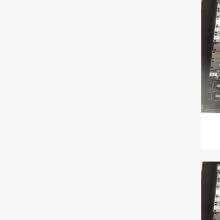
C
Nom d