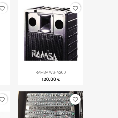
vorite_border
favorite_border
Aperçu rapide

RAMSA WS-A200
120,00 €
vorite_border
favorite_border
×