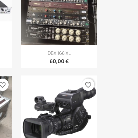
Aperçu rapide

DBX 166 XL
60,00 €
vorite_border
favorite_border