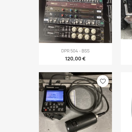
Nom d
Aperçu rapide

DPR 504 - BSS
120,00 €
favorite_border