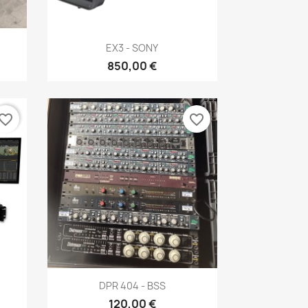
Aperçu rapide

EX3 - SONY
850,00 €
vorite_border
favorite_border
Aperçu rapide

DPR 404 - BSS
120,00 €