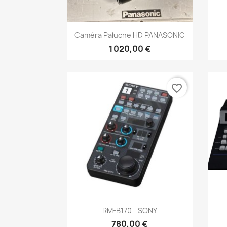
Aperçu rapide

Caméra Paluche HD PANASONIC
1 020,00 €
favorite_border
Aperçu rapide

RM-B170 - SONY
780,00 €