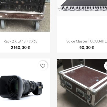
e la liste d'envies
Annuler
Créer une liste d'envies
Aperçu rapide
Aperçu rapide


Rack 2 X LA48 + DX38
Voice Master FOCUSRITE
2 160,00 €
90,00 €
favorite_border
fa